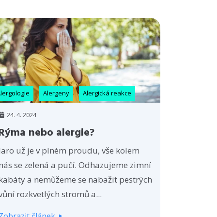
lergologie
Alergeny
Alergická reakce
24. 4. 2024
Rýma nebo alergie?
Jaro už je v plném proudu, vše kolem
nás se zelená a pučí. Odhazujeme zimní
kabáty a nemůžeme se nabažit pestrých
vůní rozkvetlých stromů a...
Zobrazit článek