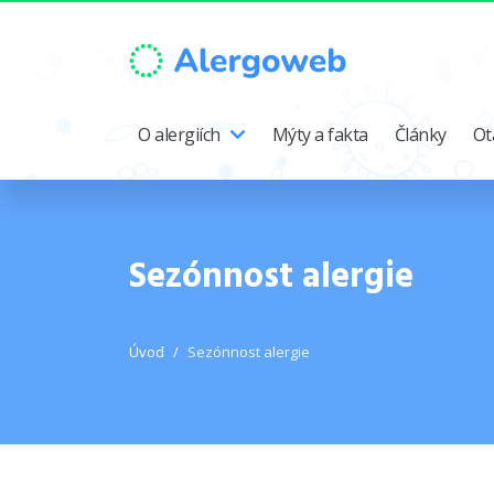
O alergiích
Mýty a fakta
Články
Ot
Sezónnost alergie
Úvod
Sezónnost alergie