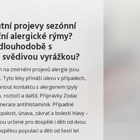
utní projevy sezónní
ní alergické rýmy?
 dlouhodobě s
 svědivou vyrážkou?
na zmírnění projevů alergie jsou
. Tyto léky přináší úlevu v případech,
nout kontaktu s alergenem (pyly
, roztoči a další).
Přípravky Zodac
enerace antihistaminik. Případné
palost, únava, závrať a bolesti hlavy –
ou určené pro dospělé i děti od dvou
ospělou populaci a děti od šesti let