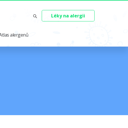
Léky na alergii
Atlas alergenů