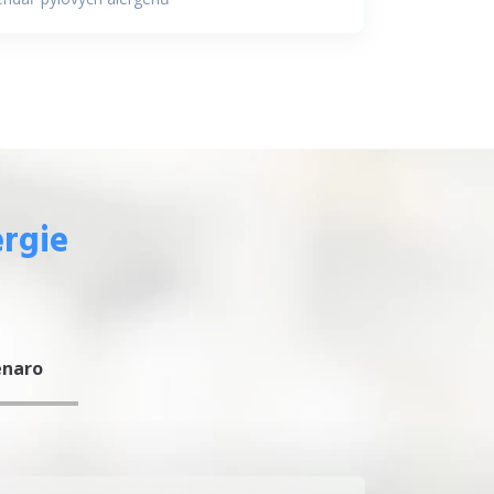
ergie
enaro