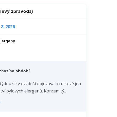
ylový zpravodaj
. 8. 2026
alergeny
chozího období
týdnu se v ovzduší objevovalo celkově jen
ví pylových alergenů. Koncem tý...