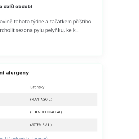
 další období
ovině tohoto týdne a začátkem příštího
cholit sezona pylu pelyňku, ke k...
ní alergeny
Latinsky
(PLANTAGO L.)
(CHENOPODIACEAE)
(ARTEMISIA L.)
endář pylových alergenů