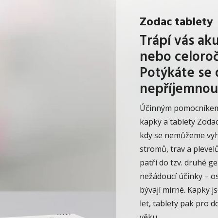
Zodac tablety
Trápí vás ak
nebo celoroč
Potýkáte se
nepříjemnou
Účinným pomocníkem 
kapky a tablety Zodac
kdy se nemůžeme vyh
stromů, trav a plevelů
patří do tzv. druhé g
nežádoucí účinky – os
bývají mírné.
Kapky js
let, tablety pak pro d
věku.