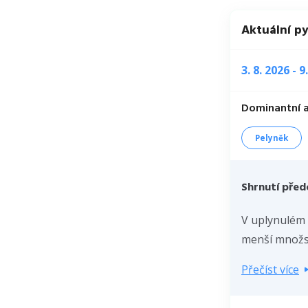
Aktuální p
3. 8. 2026 - 9
Dominantní 
Pelyněk
Shrnutí před
V uplynulém 
menší množst
Přečíst více