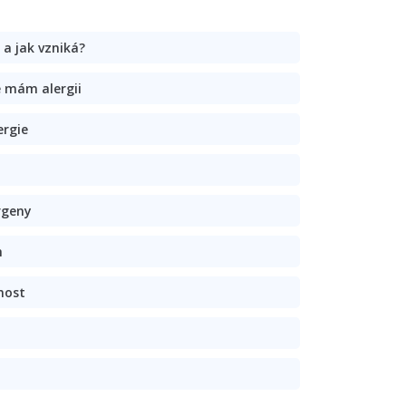
e a jak vzniká?
 mám alergii
ergie
rgeny
h
nost