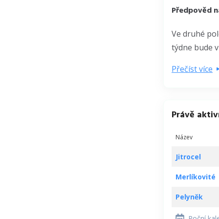
Předpověd na
Ve druhé pol
týdne bude vr
Přečíst více
Právě aktiv
Název
Jitrocel
Merlíkovité
Pelyněk
Roční kal