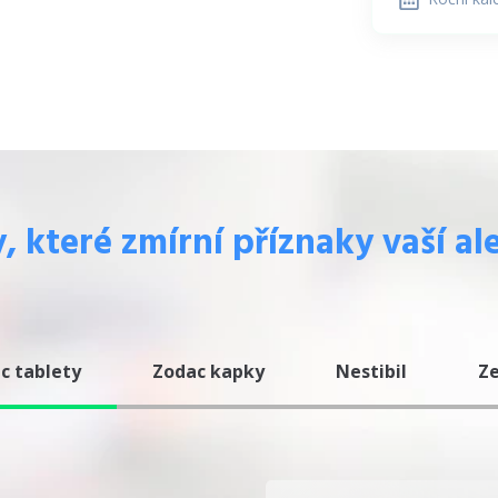
, které zmírní příznaky vaší al
c tablety
Zodac kapky
Nestibil
Z