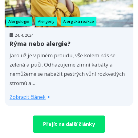
Alergologie
Alergeny
Alergická reakce
24. 4. 2024
Rýma nebo alergie?
Jaro už je v plném proudu, vše kolem nás se
zelená a pučí. Odhazujeme zimní kabáty a
nemůžeme se nabažit pestrých vůní rozkvetlých
stromů a...
Zobrazit článek
Přejít na další články