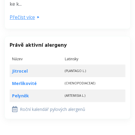
ke k...
Přečíst více
Právě aktivní alergeny
Název
Latinsky
Jitrocel
(PLANTAGO L.)
Merlíkovité
(CHENOPODIACEAE)
Pelyněk
(ARTEMISIA L.)
Roční kalendář pylových alergenů