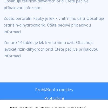
Obsahuje cetirizin-dihydrochlorid. Čtěte pečlivě
příbalovou informaci.
Zodac perorální kapky je lék k vnitřnímu užití. Obsahuje
cetirizin-dihydrochlorid. Čtěte pečlivě příbalovou
informaci.
Zenaro 14 tablet je lék k vnitřnímu užití. Obsahuje
levocetirizin-dihydrochlorid. Čtěte pečlivě příbalovou
informaci.
Prohlášení o cookies
Prohlášení
Zásady zpracování osobních údajů