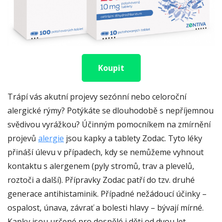
Koupit
Trápí vás akutní projevy sezónní nebo celoroční
alergické rýmy? Potýkáte se dlouhodobě s nepříjemnou
svědivou vyrážkou? Účinným pomocníkem na zmírnění
projevů
alergie
jsou kapky a tablety Zodac. Tyto léky
přináší úlevu v případech, kdy se nemůžeme vyhnout
kontaktu s alergenem (pyly stromů, trav a plevelů,
roztoči a další). Přípravky Zodac patří do tzv. druhé
generace antihistaminik. Případné nežádoucí účinky –
ospalost, únava, závrať a bolesti hlavy – bývají mírné.
Kapky jsou určené pro dospělé i děti od dvou let,