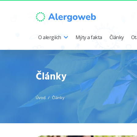
O alergiích
Mýty a fakta
Články
Ot
Články
Úvod
Články