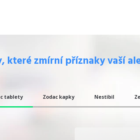
, které zmírní příznaky vaší al
c tablety
Zodac kapky
Nestibil
Z