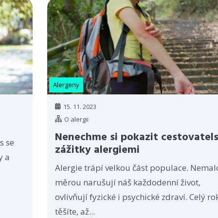
Alergeny
15. 11. 2023
O alergii
Nenechme si pokazit cestovatel
s se
zážitky alergiemi
y a
Alergie trápí velkou část populace. Nema
měrou narušují náš každodenní život,
ovlivňují fyzické i psychické zdraví. Celý ro
těšíte, až...