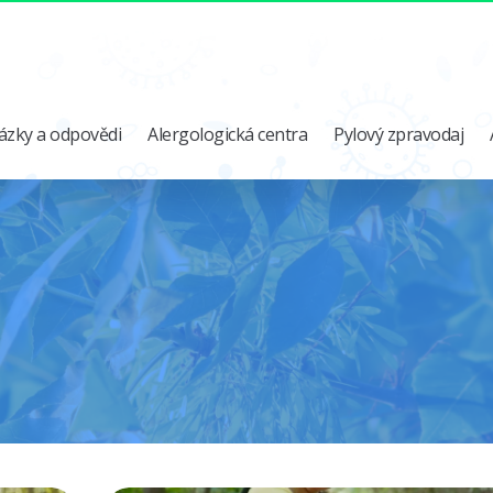
ázky a odpovědi
Alergologická centra
Pylový zpravodaj