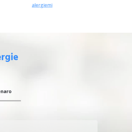
alergiemi
ergie
enaro