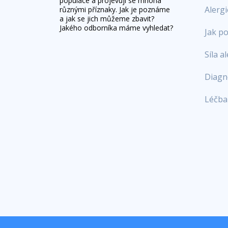
populace a projevují se mnoha
Alergi
různými příznaky. Jak je poznáme
a jak se jich můžeme zbavit?
Jakého odborníka máme vyhledat?
Jak p
Síla a
Diagn
Léčba