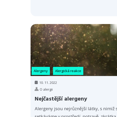
Alergeny
Alergická reakce
10. 11. 2022
O alergii
Nejčastější alergeny
Alergeny jsou nejrůznější látky, s nimiž 
setkáváme v prostředí, potravě, zkrátka