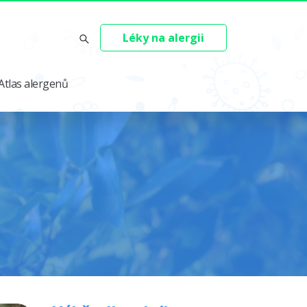
Léky na alergii
Atlas alergenů