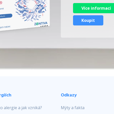
Více informací
Koupit
rgiích
Odkazy
to alergie a jak vzniká?
Mýty a fakta