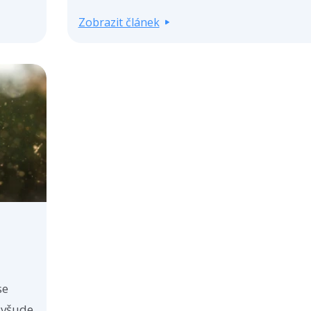
Zobrazit článek
se
 všude