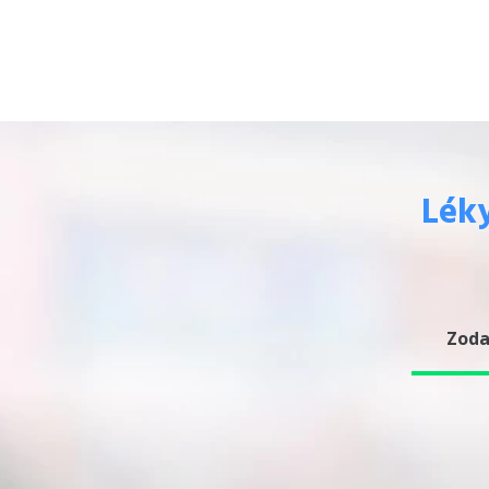
Léky
Zoda