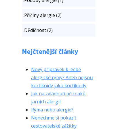
Podoby alergie (1)
Příčiny alergie (2)
Dědičnost (2)
Nejčtenější články
Nový přípravek k léčbě
alergické rýmy? Aneb nejsou
kortikoidy jako kortikoidy
Jak na zvládnutí příznaků
jarních alergií
Rýma nebo alergie?
Nenechme si pokazit
cestovatelské zážitky