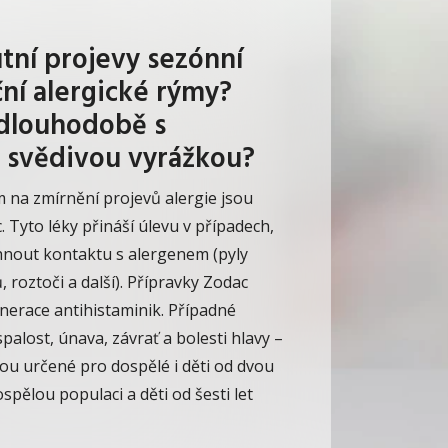
utní projevy sezónní
ní alergické rýmy?
 dlouhodobě s
 svědivou vyrážkou?
na zmírnění projevů alergie jsou
. Tyto léky přináší úlevu v případech,
nout kontaktu s alergenem (pyly
, roztoči a další).
Přípravky Zodac
enerace antihistaminik. Případné
palost, únava, závrať a bolesti hlavy –
ou určené pro dospělé i děti od dvou
ospělou populaci a děti od šesti let