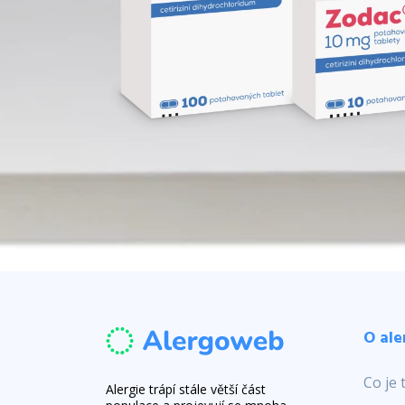
O ale
Co je 
Alergie trápí stále větší část