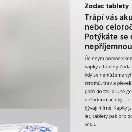
Zodac tablety
Trápí vás ak
nebo celoroč
Potýkáte se
nepříjemnou
Účinným pomocníkem 
kapky a tablety Zodac
kdy se nemůžeme vyh
stromů, trav a plevelů
patří do tzv. druhé g
nežádoucí účinky – os
bývají mírné.
Kapky js
let, tablety pak pro d
věku.