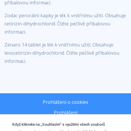
příbalovou informaci.
Zodac perorální kapky je lék k vnitřnímu užití. Obsahuje
cetirizin-dihydrochlorid. Čtěte pečlivě příbalovou
informaci.
Zenaro 14 tablet je lék k vnitřnímu užití. Obsahuje
levocetirizin-dihydrochlorid. Čtěte pečlivě příbalovou
informaci.
Prohlášení o cookies
Prohlášení
Zásady zpracování osobních údajů
Když kliknete na „Souhlasím“ s využitím všech souborů