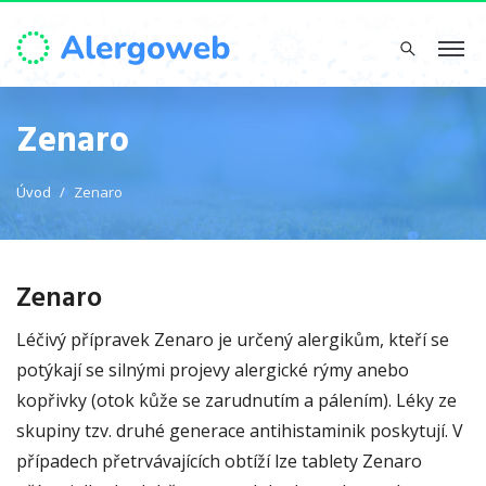
Zenaro
Úvod
Zenaro
Zenaro
Léčivý přípravek Zenaro je určený alergikům, kteří se
potýkají se silnými projevy alergické rýmy anebo
kopřivky (otok kůže se zarudnutím a pálením). Léky ze
skupiny tzv. druhé generace antihistaminik poskytují. V
případech přetrvávajících obtíží lze tablety Zenaro