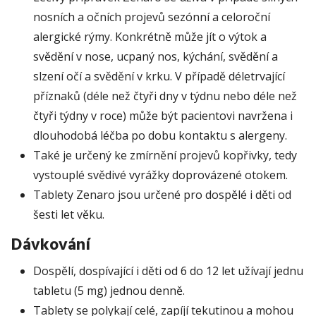
nosních a očních projevů sezónní a celoroční
alergické rýmy. Konkrétně může jít o výtok a
svědění v nose, ucpaný nos, kýchání, svědění a
slzení očí a svědění v krku. V případě déletrvající
příznaků (déle než čtyři dny v týdnu nebo déle než
čtyři týdny v roce) může být pacientovi navržena i
dlouhodobá léčba po dobu kontaktu s alergeny.
Také je určený ke zmírnění projevů kopřivky, tedy
vystouplé svědivé vyrážky doprovázené otokem.
Tablety Zenaro jsou určené pro dospělé i děti od
šesti let věku.
Dávkování
Dospělí, dospívající i děti od 6 do 12 let užívají jednu
tabletu (5 mg) jednou denně.
Tablety se polykají celé, zapíjí tekutinou a mohou