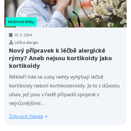
Možnosti léčby
15. 5. 2024
Léčba alergie
Nový přípravek k léčbě alergické
rýmy? Aneb nejsou kortikoidy jako
kortikoidy
Někteří lidé se zuby nehty vyhýbají léčbě
kortikoidy neboli kortikosteroidy. Je to z důvodu
obav, jež jsou v řadě případů spojené s
nejrůznějšími...
Zobrazit článek