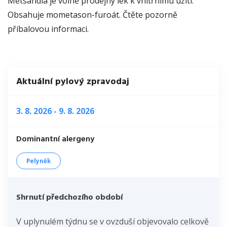
Metsandia je volně prodejný lék k vnitřnímu užití.
Obsahuje mometason-furoát. Čtěte pozorně
příbalovou informaci.
Aktuální pylový zpravodaj
3. 8. 2026 - 9. 8. 2026
Dominantní alergeny
Pelyněk
Shrnutí předchozího období
V uplynulém týdnu se v ovzduší objevovalo celkově