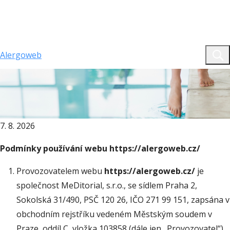
Alergoweb
website.aw.web.text.home
Prohlášení
Prohlášení
7. 8. 2026
Podmínky používání webu
https://alergoweb.cz/
Provozovatelem webu
https://alergoweb.cz/
je
společnost MeDitorial, s.r.o., se sídlem Praha 2,
Sokolská 31/490, PSČ 120 26, IČO 271 99 151, zapsána v
obchodním rejstříku vedeném Městským soudem v
Praze, oddíl C, vložka 103858 (dále jen „Provozovatel“).