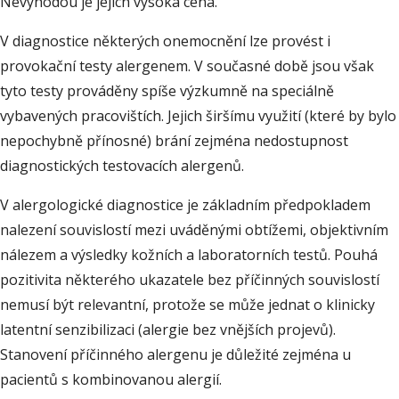
Nevýhodou je jejich vysoká cena.
V diagnostice některých onemocnění lze provést i
provokační testy alergenem. V současné době jsou však
tyto testy prováděny spíše výzkumně na speciálně
vybavených pracovištích. Jejich širšímu využití (které by bylo
nepochybně přínosné) brání zejména nedostupnost
diagnostických testovacích alergenů.
V alergologické diagnostice je základním předpokladem
nalezení souvislostí mezi uváděnými obtížemi, objektivním
nálezem a výsledky kožních a laboratorních testů. Pouhá
pozitivita některého ukazatele bez příčinných souvislostí
nemusí být relevantní, protože se může jednat o klinicky
latentní senzibilizaci (alergie bez vnějších projevů).
Stanovení příčinného alergenu je důležité zejména u
pacientů s kombinovanou alergií.