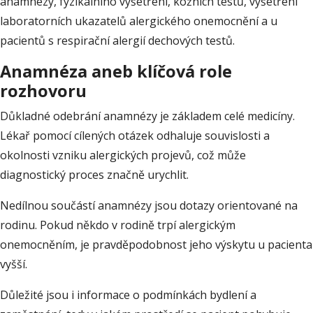
anamnézy, fyzikálního vyšetření, kožních testů, vyšetření
laboratorních ukazatelů alergického onemocnění a u
pacientů s respirační alergií dechových testů.
Anamnéza aneb klíčová role
rozhovoru
Důkladné odebrání anamnézy je základem celé medicíny.
Lékař pomocí cílených otázek odhaluje souvislosti a
okolnosti vzniku alergických projevů, což může
diagnostický proces značně urychlit.
Nedílnou součástí anamnézy jsou dotazy orientované na
rodinu. Pokud někdo v rodině trpí alergickým
onemocněním, je pravděpodobnost jeho výskytu u pacienta
vyšší.
Důležité jsou i informace o podmínkách bydlení a