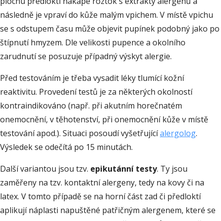
plochu předloktí nakape roztok s extrakty alergenů a
následně je vpraví do kůže malým vpichem. V místě vpichu
se s odstupem času může objevit pupínek podobný jako po
štípnutí hmyzem. Dle velikosti pupence a okolního
zarudnutí se posuzuje případný výskyt alergie.
Před testováním je třeba vysadit léky tlumící kožní
reaktivitu. Provedení testů je za některých okolností
kontraindikováno (např. při akutním horečnatém
onemocnění, v těhotenství, při onemocnění kůže v místě
testování apod.). Situaci posoudí vyšetřující
alergolog
.
Výsledek se odečítá po 15 minutách.
Další variantou jsou tzv.
epikutánní testy
. Ty jsou
zaměřeny na tzv. kontaktní alergeny, tedy na kovy či na
latex. V tomto případě se na horní část zad či předloktí
aplikují náplasti napuštěné patřičným alergenem, které se