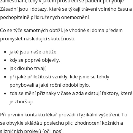
zaměstnání, tedy v jakém prostředí se pacient pohybuje.
Zásadní jsou i dotazy, které se týkají trávení volného času a
pochopitelně přidružených onemocnění.
Co se týče samotných obtíží, je vhodné si doma předem
promyslet následující skutečnosti:
jaké jsou naše obtíže,
kdy se poprvé objevily,
jak dlouho trvají,
při jaké příležitosti vznikly, kde jsme se tehdy
pohybovali a jaké roční období bylo,
zda se mění příznaky v čase a zda existují faktory, které
je zhoršují.
Při prvním kontaktu lékař provádí i fyzikální vyšetření. To
se obvykle skládá z poslechu plic, zhodnocení kožních a
slizničních projevů (oči, nos).