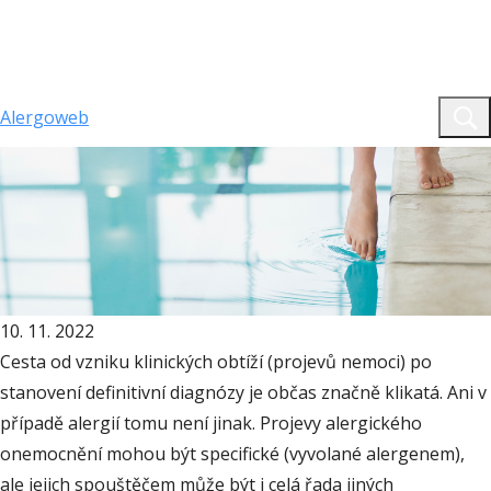
Alergoweb
website.aw.web.text.home
Články
Jak probíhá diagnostika alergie?
Jak probíhá diagnostika
alergie?
10. 11. 2022
Cesta od vzniku klinických obtíží (projevů nemoci) po
stanovení definitivní diagnózy je občas značně klikatá. Ani v
případě alergií tomu není jinak. Projevy alergického
onemocnění mohou být specifické (vyvolané alergenem),
ale jejich spouštěčem může být i celá řada jiných