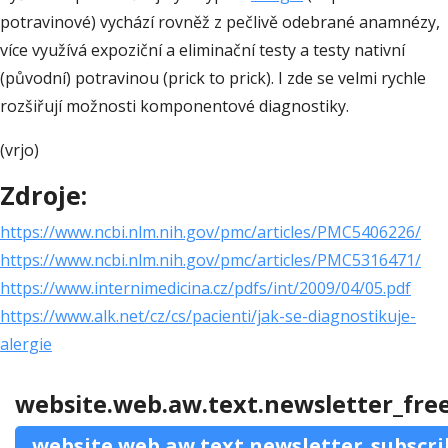
potravinové) vychází rovněž z pečlivě odebrané anamnézy,
více využívá expoziční a eliminační testy a testy nativní
(původní) potravinou (prick to prick). I zde se velmi rychle
rozšiřují možnosti komponentové diagnostiky.
(vrjo)
Zdroje:
https://www.ncbi.nlm.nih.gov/pmc/articles/PMC5406226/
https://www.ncbi.nlm.nih.gov/pmc/articles/PMC5316471/
https://www.internimedicina.cz/pdfs/int/2009/04/05.pdf
https://www.alk.net/cz/cs/pacienti/jak-se-diagnostikuje-
alergie
website.web.aw.text.newsletter_fre
website.web.aw.text.newsletter_subscri