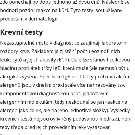
zde ponechají po dobu jednoho až dvou dnů. Následně se
hodnotí pozdní reakce na kůži. Tyto testy jsou užívány
především v dermatologii.
Krevní testy
Nezastupitelné místo v diagnostice zaujímají laboratorní
rozbory krve. Základem je zjištění počtu eozinofilních
leukocytů a jejich aktivity (ECP). Dále lze stanovit celkovou
hladinu protilátek třídy IgE, která může (ale nemusí) být u
alergika zvýšena. Specifické IgE protilátky proti extraktům
alergenů jsou v dnešní praxi stále více nahrazovány tzv.
komponentovou diagnostikou proti jednotlivým
alergenním molekulám (tedy nezkoumá se jen reakce na
alergen jako celek, ale na jeho jednotlivé složky). Výsledky
krevních testů nejsou ovlivněny podávanou medikací, není
tedy třeba před jejich provedením léky vysazovat.