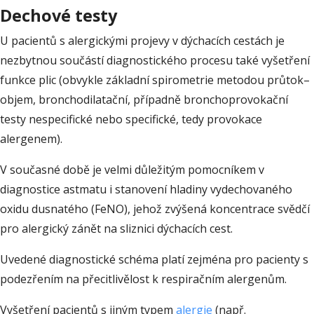
Dechové testy
U pacientů s alergickými projevy v dýchacích cestách je
nezbytnou součástí diagnostického procesu také vyšetření
funkce plic (obvykle základní spirometrie metodou průtok–
objem, bronchodilatační, případně bronchoprovokační
testy nespecifické nebo specifické, tedy provokace
alergenem).
V současné době je velmi důležitým pomocníkem v
diagnostice astmatu i stanovení hladiny vydechovaného
oxidu dusnatého (FeNO), jehož zvýšená koncentrace svědčí
pro alergický zánět na sliznici dýchacích cest.
Uvedené diagnostické schéma platí zejména pro pacienty s
podezřením na přecitlivělost k respiračním alergenům.
Vyšetření pacientů s jiným typem
alergie
(např.