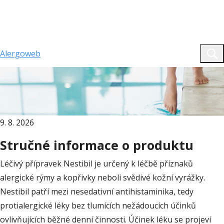
Alergoweb
website.aw.web.text.home
Nestibil
Nestibil - tablety
9. 8. 2026
Stručné informace o produktu
Léčivý přípravek Nestibil je určený k léčbě příznaků
alergické rýmy a kopřivky neboli svědivé kožní vyrážky.
Nestibil patří mezi nesedativní antihistaminika, tedy
protialergické léky bez tlumících nežádoucích účinků
ovlivňujících běžné denní činnosti. Účinek léku se projeví